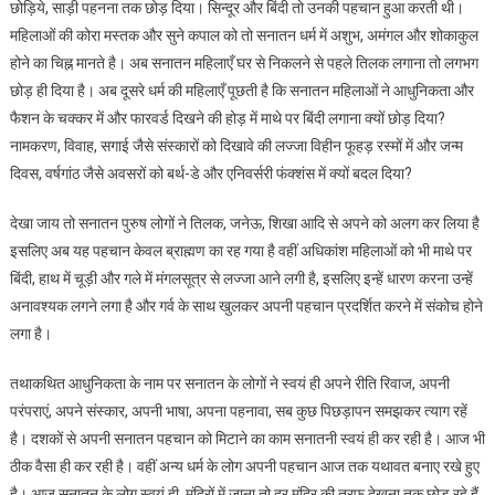
छोड़िये, साड़ी पहनना तक छोड़ दिया। सिन्दूर और बिंदी तो उनकी पहचान हुआ करती थी।
महिलाओं की कोरा मस्तक और सुने कपाल को तो सनातन धर्म में अशुभ, अमंगल और शोकाकुल
होने का चिह्न मानते है। अब सनातन महिलाएँ घर से निकलने से पहले तिलक लगाना तो लगभग
छोड़ ही दिया है। अब दूसरे धर्म की महिलाएँ पूछती है कि सनातन महिलाओं ने आधुनिकता और
फैशन के चक्कर में और फारवर्ड दिखने की होड़ में माथे पर बिंदी लगाना क्यों छोड़ दिया?
नामकरण, विवाह, सगाई जैसे संस्कारों को दिखावे की लज्जा विहीन फूहड़ रस्मों में और जन्म
दिवस, वर्षगांठ जैसे अवसरों को बर्थ-डे और एनिवर्सरी फंक्शंस में क्यों बदल दिया?
देखा जाय तो सनातन पुरुष लोगों ने तिलक, जनेऊ, शिखा आदि से अपने को अलग कर लिया है
इसलिए अब यह पहचान केवल ब्राह्मण का रह गया है वहीं अधिकांश महिलाओं को भी माथे पर
बिंदी, हाथ में चूड़ी और गले में मंगलसूत्र से लज्जा आने लगी है, इसलिए इन्हें धारण करना उन्हें
अनावश्यक लगने लगा है और गर्व के साथ खुलकर अपनी पहचान प्रदर्शित करने में संकोच होने
लगा है।
तथाकथित आधुनिकता के नाम पर सनातन के लोगों ने स्वयं ही अपने रीति रिवाज, अपनी
परंपराएं, अपने संस्कार, अपनी भाषा, अपना पहनावा, सब कुछ पिछड़ापन समझकर त्याग रहें
है। दशकों से अपनी सनातन पहचान को मिटाने का काम सनातनी स्वयं ही कर रही है। आज भी
ठीक वैसा ही कर रही है। वहीं अन्य धर्म के लोग अपनी पहचान आज तक यथावत बनाए रखे हुए
है। आज सनातन के लोग स्वयं ही, मंदिरों में जाना तो दूर मंदिर की तरफ देखना तक छोड़ रहे हैं,