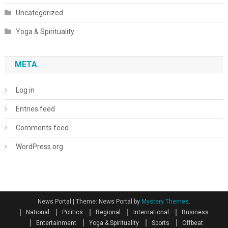
Uncategorized
Yoga & Spirituality
META
Log in
Entries feed
Comments feed
WordPress.org
News Portal
|
Theme: News Portal by
Mystery Themes
.
National
Politics
Regional
International
Business
Entertainment
Yoga & Spirituality
Sports
Offbeat