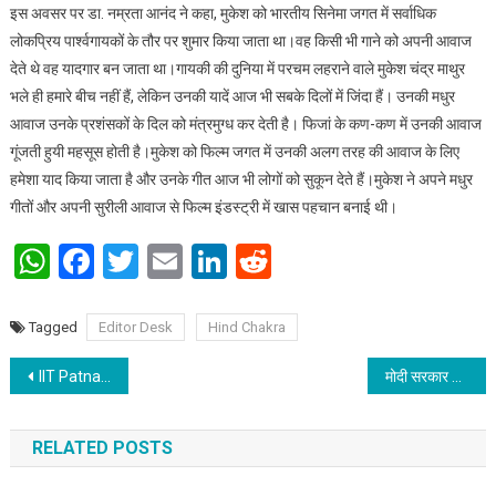
इस अवसर पर डा. नम्रता आनंद ने कहा, मुकेश को भारतीय सिनेमा जगत में सर्वाधिक
लोकप्रिय पार्श्वगायकों के तौर पर शुमार किया जाता था।वह किसी भी गाने को अपनी आवाज
देते थे वह यादगार बन जाता था।गायकी की दुनिया में परचम लहराने वाले मुकेश चंद्र माथुर
भले ही हमारे बीच नहीं हैं, लेकिन उनकी यादें आज भी सबके दिलों में जिंदा हैं। उनकी मधुर
आवाज उनके प्रशंसकों के दिल को मंत्रमुग्ध कर देती है। फिजां के कण-कण में उनकी आवाज
गूंजती हुयी महसूस होती है।मुकेश को फिल्म जगत में उनकी अलग तरह की आवाज के लिए
हमेशा याद किया जाता है और उनके गीत आज भी लोगों को सुकून देते हैं।मुकेश ने अपने मधुर
गीतों और अपनी सुरीली आवाज से फिल्म इंडस्ट्री में खास पहचान बनाई थी।
WhatsApp
Facebook
Twitter
Email
LinkedIn
Reddit
Tagged
Editor Desk
Hind Chakra
Post navigation
IIT Patna’s Confluence 2023- “Unveiling Agricultural Transformation: DeHaat’s Inspiring Journey and Lessons of Resilience”
मोदी सरकार में बढ़ी लोगों की आय और क्रय क्षमता : सुशील सिंह
RELATED POSTS