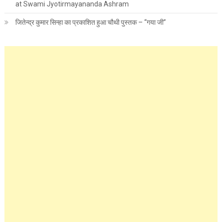
at Swami Jyotirmayananda Ashram
जितेन्द्र कुमार सिन्हा का प्रकाशित हुआ चौथी पुस्तक – “गया जी”