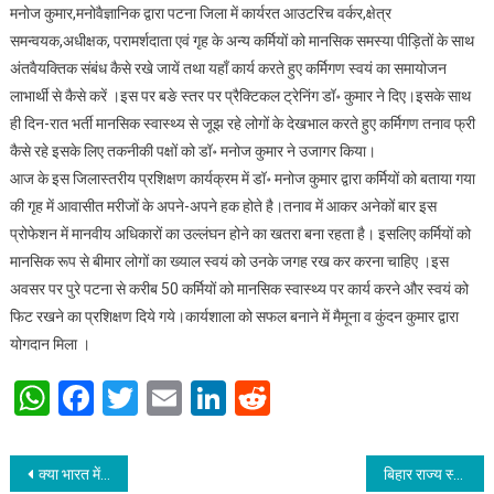
मनोज कुमार,मनोवैज्ञानिक द्वारा पटना जिला में कार्यरत आउटरिच वर्कर,क्षेत्र
समन्वयक,अधीक्षक, परामर्शदाता एवं गृह के अन्य कर्मियों को मानसिक समस्या पीड़ितों के साथ
अंतवैयक्तिक संबंध कैसे रखे जायें तथा यहाँ कार्य करते हुए कर्मिगण स्वयं का समायोजन
लाभार्थी से कैसे करें ।इस पर बङे स्तर पर प्रैक्टिकल ट्रेनिंग डॉ॰ कुमार ने दिए।इसके साथ
ही दिन-रात भर्ती मानसिक स्वास्थ्य से जूझ रहे लोगों के देखभाल करते हुए कर्मिगण तनाव फ्री
कैसे रहे इसके लिए तकनीकी पक्षों को डॉ॰ मनोज कुमार ने उजागर किया।
आज के इस जिलास्तरीय प्रशिक्षण कार्यक्रम में डॉ॰ मनोज कुमार द्वारा कर्मियों को बताया गया
की गृह में आवासीत मरीजों के अपने-अपने हक होते है।तनाव में आकर अनेकों बार इस
प्रोफेशन में मानवीय अधिकारों का उल्लंघन होने का खतरा बना रहता है। इसलिए कर्मियों को
मानसिक रूप से बीमार लोगों का ख्याल स्वयं को उनके जगह रख कर करना चाहिए ।इस
अवसर पर पुरे पटना से करीब 50 कर्मियों को मानसिक स्वास्थ्य पर कार्य करने और स्वयं को
फिट रखने का प्रशिक्षण दिये गये।कार्यशाला को सफल बनाने में मैमूना व कुंदन कुमार द्वारा
योगदान मिला ।
WhatsApp
Facebook
Twitter
Email
LinkedIn
Reddit
Post navigation
क्या भारत में वरिष्ठ नागरिक होना अपराध है?
बिहार राज्य स्वास्थ्य समिति ने विश्व पर्यावरण स्वास्थ्य दिवस पर किया विभिन्न कार्यक्रम .