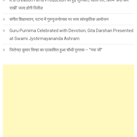
K.G Creation Films Production की हुई शुरुआत, पहली शॉर्ट फ़िल्म ‘फ़र्ज़ और
राखी’ जल्द होगी रिलीज़
संगीत शिक्षायतन, पटना में गुरुपूजनोत्सव पर भव्य सांस्कृतिक आयोजन
Guru Purnima Celebrated with Devotion; Gita Darshan Presented
at Swami Jyotirmayananda Ashram
जितेन्द्र कुमार सिन्हा का प्रकाशित हुआ चौथी पुस्तक – “गया जी”