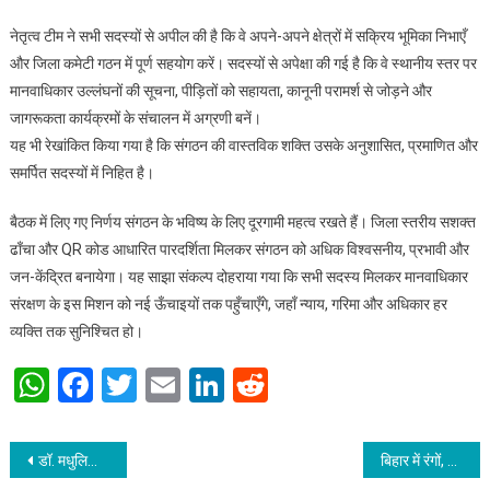
नेतृत्व टीम ने सभी सदस्यों से अपील की है कि वे अपने-अपने क्षेत्रों में सक्रिय भूमिका निभाएँ
और जिला कमेटी गठन में पूर्ण सहयोग करें। सदस्यों से अपेक्षा की गई है कि वे स्थानीय स्तर पर
मानवाधिकार उल्लंघनों की सूचना, पीड़ितों को सहायता, कानूनी परामर्श से जोड़ने और
जागरूकता कार्यक्रमों के संचालन में अग्रणी बनें।
यह भी रेखांकित किया गया है कि संगठन की वास्तविक शक्ति उसके अनुशासित, प्रमाणित और
समर्पित सदस्यों में निहित है।
बैठक में लिए गए निर्णय संगठन के भविष्य के लिए दूरगामी महत्व रखते हैं। जिला स्तरीय सशक्त
ढाँचा और QR कोड आधारित पारदर्शिता मिलकर संगठन को अधिक विश्वसनीय, प्रभावी और
जन-केंद्रित बनायेगा। यह साझा संकल्प दोहराया गया कि सभी सदस्य मिलकर मानवाधिकार
संरक्षण के इस मिशन को नई ऊँचाइयों तक पहुँचाएँगे, जहाँ न्याय, गरिमा और अधिकार हर
व्यक्ति तक सुनिश्चित हो।
WhatsApp
Facebook
Twitter
Email
LinkedIn
Reddit
Post navigation
डॉ. मधुलिका विद्यासागर उपाधि से हुईं अलंकृत
बिहार में रंगों, आध्यात्म और उल्लास का अद्भुत संगम दिखा- “होली”