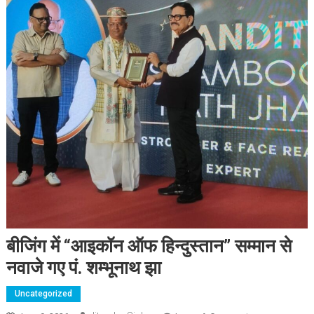
बीजिंग में “आइकॉन ऑफ हिन्दुस्तान” सम्मान से
नवाजे गए पं. शम्भूनाथ झा
Uncategorized