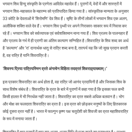
भगवान शिव हिन्दू संस्कृति के प्रणेता आदिदेव महादेव हैं। पुराणों में, वेदों में और शास्त्रों में
भगवान शिव-महाकाल के महात्म्य को प्रतिपादित किया गया है। सांस्कृतिक मान्यता के अनुसार
33 कोटि के देवताओं में ‘शिरोमणि’ देव शिव हैं। सृष्टि के तीनों लोकों में भगवान शिव एक अलग,
अलौकिक शक्ति वाले देव हैं। भगवान शिव पृथ्वी पर अपने निराकार-साकार रूप में निवास कर
रहे हैं। भगवान शिव को सर्वव्यापक एवं सर्वशक्तिमान माना गया हैं। शिव प्रलय के पालनहार हैं
और प्रलय के गर्भ में ही प्राणी का अंतिम कल्याण सन्निहित है।शिवरात्रि के शिव शब्द का अर्थ
है ‘कल्याण’ और ‘रा’ दानार्थक धातु से रात्रि शब्द बना है, तात्पर्य यह कि जो सुख प्रदान करती
है, वह रात्रि है यानि शिवरात्रि है।
‘
शिवस्य प्रिया रात्रियस्मिन व्रते अंगत्वेन विहिता तदव्रतं शिवरात्र्‌याख्याम्‌।’
इस प्रकार शिवरात्रि का अर्थ होता है, वह रात्रि जो आनंद प्रदायिनी है और जिसका शिव के
साथ विशेष संबंध है। शिवरात्रि के व्रत के बारे में पुराणों में कहा गया है कि इसका फल कभी
किसी हालत में भी निरर्थक नहीं जाता है। शिवरात्रि का व्रत सबसे अधिक बलवान है। भोग
और मोक्ष का फलदाता शिवरात्रि का व्रत है। इस व्रत को छोड़कर मनुष्यों के लिए हितकारक
कोई दूसरा व्रत नहीं है। भारत में फाल्गुन कृष्ण पक्ष चतुर्दशी को शिवजी का व्रत महाशिवरात्रि
के रूप में मनाया जाता हैं।
शिवरात्रि में चार प्रहरों में चार बार अलग-अलग विधि से पूजा करने का प्रावधान है। प्रथम