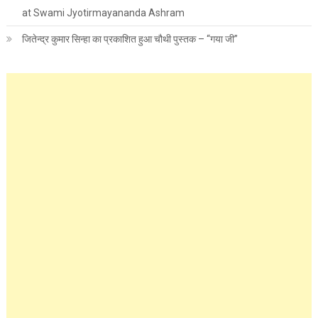
at Swami Jyotirmayananda Ashram
जितेन्द्र कुमार सिन्हा का प्रकाशित हुआ चौथी पुस्तक – “गया जी”