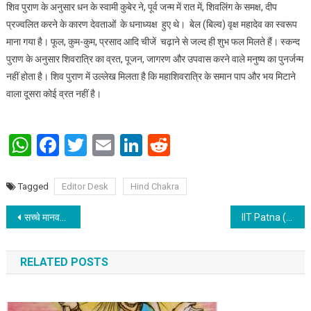
शिव पुराण के अनुसार धन के स्वामी कुबेर ने, पूर्व जन्म में रात में, शिवलिंग के समक्ष, दीप
प्रज्वलित करने के कारण देवताओं के धनाध्यक्ष हुए थे। बेल (बिल्व) वृक्ष महादेव का स्वरूप
माना गया है। फूल, कुम-कुम, प्रसाद आदि चीजें चढ़ाने से जल्द ही शुभ फल मिलते हैं। स्कन्द
पुराण के अनुसार शिवरात्रि का व्रत, पूजन, जागरण और उपवास करने वाले मनुष्य का पुनर्जन्म
नहीं होता है। शिव पुराण में उल्लेख मिलता है कि महाशिवरात्रि के समान पाप और भय मिटाने
वाला दूसरा कोई व्रत नहीं है।
WhatsApp
Facebook
Twitter
Email
LinkedIn
Reddit
Tagged
Editor Desk
Hind Chakra
Post navigation
सच्चे मानवतावादी व्यक्ति थे पंडित गोविन्द बल्लभ पंत
IIT Patna (TP Cell): Through continuous learning and self- confidence, women are writing their own destiny
RELATED POSTS