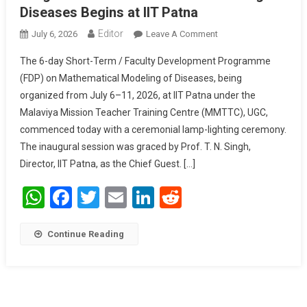
Diseases Begins at IIT Patna
Editor
July 6, 2026
Leave A Comment
On Six-Day Short-
Term/Faculty
The 6-day Short-Term / Faculty Development Programme
Development
(FDP) on Mathematical Modeling of Diseases, being
Programme On
organized from July 6–11, 2026, at IIT Patna under the
Mathematical
Malaviya Mission Teacher Training Centre (MMTTC), UGC,
Modeling Of
Diseases Begins At
commenced today with a ceremonial lamp-lighting ceremony.
IIT Patna
The inaugural session was graced by Prof. T. N. Singh,
Director, IIT Patna, as the Chief Guest. […]
WhatsApp
Facebook
Twitter
Email
LinkedIn
Reddit
Continue Reading