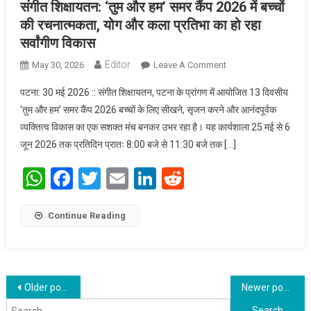
संगीत शिक्षायतन: ‘तुम और हम’ समर कैंप 2026 में बच्चों
की रचनात्मकता, योग और कला प्रतिभा का हो रहा
सर्वांगीण विकास
Editor
May 30, 2026
Leave A Comment
On संगीत शिक्षायतन:
‘तुम और हम’ समर कैंप
पटना: 30 मई 2026 :: संगीत शिक्षायतन, पटना के प्रांगण में आयोजित 13 दिवसीय
2026 में बच्चों की
‘तुम और हम’ समर कैंप 2026 बच्चों के लिए सीखने, सृजन करने और आनंदपूर्वक
रचनात्मकता, योग और
व्यक्तित्व विकास का एक सशक्त मंच बनकर उभर रहा है। यह कार्यशाला 25 मई से 6
कला प्रतिभा का हो रहा
जून 2026 तक प्रतिदिन प्रातः 8:00 बजे से 11:30 बजे तक […]
सर्वांगीण विकास
WhatsApp
Facebook
Twitter
Email
LinkedIn
Reddit
Continue Reading
Posts navigation
Search for:
Older posts
Newer posts