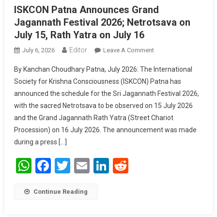
ISKCON Patna Announces Grand
Jagannath Festival 2026; Netrotsava on
July 15, Rath Yatra on July 16
Editor
July 6, 2026
Leave A Comment
On ISKCON Patna
Announces Grand
By Kanchan Choudhary Patna, July 2026: The International
Jagannath Festival
Society for Krishna Consciousness (ISKCON) Patna has
2026; Netrotsava On
announced the schedule for the Sri Jagannath Festival 2026,
July 15, Rath Yatra
with the sacred Netrotsava to be observed on 15 July 2026
On July 16
and the Grand Jagannath Rath Yatra (Street Chariot
Procession) on 16 July 2026. The announcement was made
during a press […]
WhatsApp
Facebook
Twitter
Email
LinkedIn
Reddit
Continue Reading