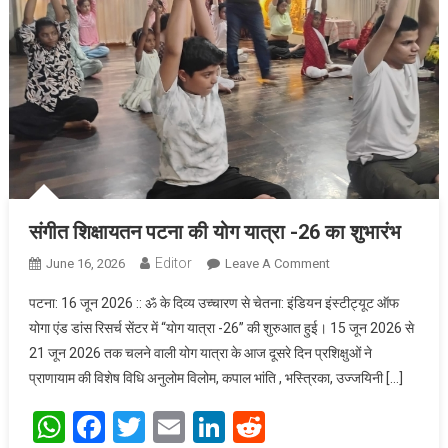
संगीत शिक्षायतन पटना की योग यात्रा -26 का शुभारंभ
Editor
June 16, 2026
Leave A Comment
On संगीत शिक्षायतन
पटना की योग यात्रा -26
पटना: 16 जून 2026 :: ॐ के दिव्य उच्चारण से चेतना: इंडियन इंस्टीट्यूट ऑफ
का शुभारंभ
योगा एंड डांस रिसर्च सेंटर में “याेग यात्रा -26” की शुरुआत हुई। 15 जून 2026 से
21 जून 2026 तक चलने वाली योग यात्रा के आज दूसरे दिन प्रशिक्षुओं ने
प्राणायाम की विशेष विधि अनुलोम विलोम, कपाल भांति , भस्त्रिका, उज्जयिनी […]
WhatsApp
Facebook
Twitter
Email
LinkedIn
Reddit