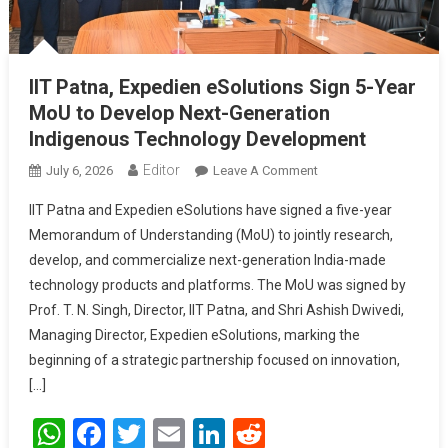
IIT Patna, Expedien eSolutions Sign 5-Year
MoU to Develop Next-Generation
Indigenous Technology Development
Editor
July 6, 2026
Leave A Comment
On IIT Patna,
Expedien ESolutions
IIT Patna and Expedien eSolutions have signed a five-year
Sign 5-Year MoU To
Memorandum of Understanding (MoU) to jointly research,
Develop Next-
develop, and commercialize next-generation India-made
Generation
technology products and platforms. The MoU was signed by
Indigenous
Technology
Prof. T. N. Singh, Director, IIT Patna, and Shri Ashish Dwivedi,
Development
Managing Director, Expedien eSolutions, marking the
beginning of a strategic partnership focused on innovation,
[…]
WhatsApp
Facebook
Twitter
Email
LinkedIn
Reddit